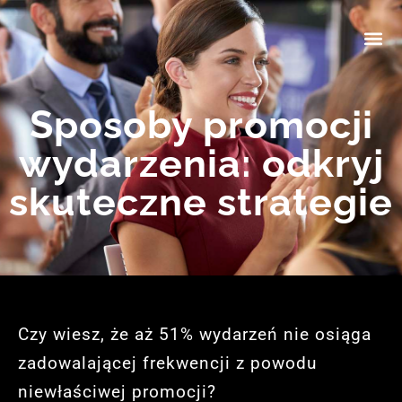
Sposoby promocji
wydarzenia: odkryj
skuteczne strategie
Czy wiesz, że aż 51% wydarzeń nie osiąga
zadowalającej frekwencji z powodu
niewłaściwej promocji?