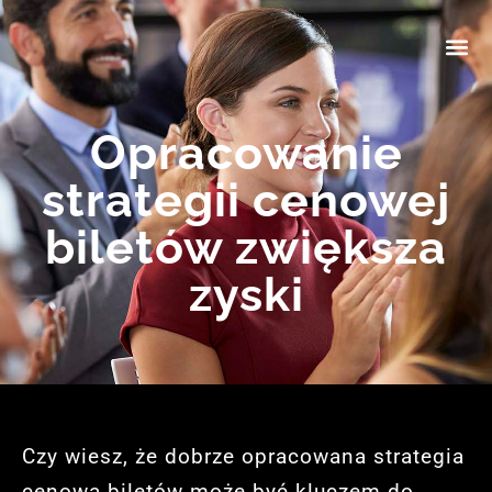
Opracowanie
strategii cenowej
biletów zwiększa
zyski
Czy wiesz, że dobrze opracowana strategia
cenowa biletów może być kluczem do