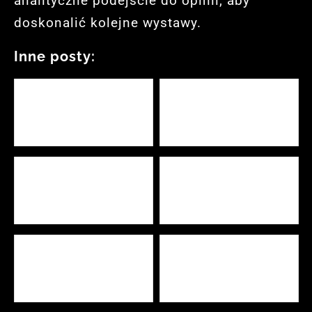
analityczne podejście do opinii, aby
doskonalić kolejne wystawy.
Inne posty:
Jak zorganizować
Kim jest i czym zajmuje się
warsztaty z rzeźby w
event manager?
drewnie – krok po kroku do
sukcesu
Druk wielkoformatowy
Jak zorganizować
rollupów – skuteczna
konferencję branżową:
reklama w praktycznym
Praktyczne porady krok po
wydaniu
kroku
Najlepszy masażysta w
Jak wybrać studio filmowe
Kielcach - przegląd ofert
w Warszawie? Praktyczny
2026
przewodnik dla firm i
marketerów