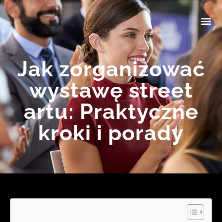
Jak zorganizować
wystawę street
artu: Praktyczne
kroki i porady
Spis treści: