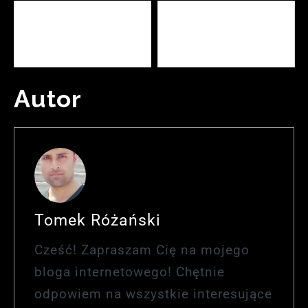
Jak Działa Sztuka w
Dzień Ziemi 2025: Świętuj
Metaverse: Innowacje w
Zrównoważony Rozwój
Cyfrowej Kreacji
Planety
Autor
Tomek Różański
Cześć! Zapraszam Cię na mojego
bloga internetowego! Chętnie
odpowiem na wszystkie interesujące