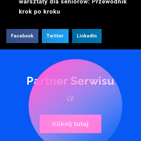
warsztaty dla seniorów: Przewodnik
krok po kroku
Facebook
Twitter
LinkedIn
Partner Serwisu
LV
Kliknij tutaj