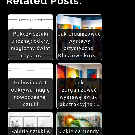
Related Posts:
Pokazy sztuki
Jak organizować
ulicznej: odkryj
wystawy
magiczny świat
artystyczne:
artystów
Kluczowe kroki…
Polswiss Art
Jak
odkrywa magię
zorganizować
nowoczesnej
wystawę sztuki
sztuki
abstrakcyjnej:…
Galerie sztuki w
Jakie są trendy