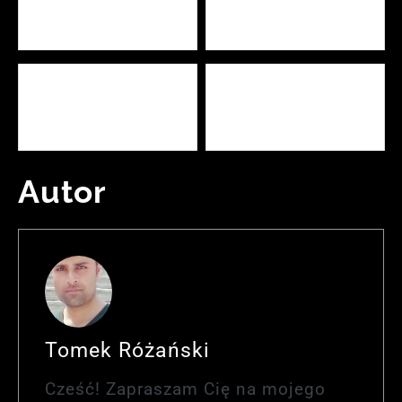
2024 – Zimny Księżyc już
wpływa na życie
wkrótce
Dzień Programisty 2024:
Dzień Kobiet 2025: Świętuj
Wydarzenia, które warto
z Pasją i Wdziękiem
poznać
Autor
Tomek Różański
Cześć! Zapraszam Cię na mojego