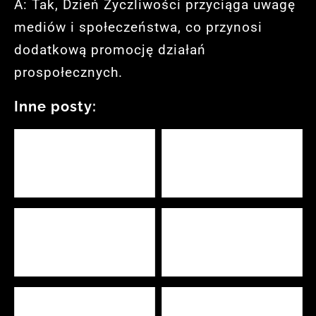
A: Tak, Dzień Życzliwości przyciąga uwagę
mediów i społeczeństwa, co przynosi
dodatkową promocję działań
prospołecznych.
Inne posty:
Dzisiaj dzień tygodnia –
Kiedy Dzień Dziecka w
odkryj jego znaczenie i
2024 roku i jego znaczenie
tradycje
Kiedy jest Dzień Mamy?
Kiedy jest Dzień Kobiet
Sprawdź datę w Polsce
2024 - świętuj z radością
Pełnia Księżyca grudzień
Ile godzin ma dzień i jak