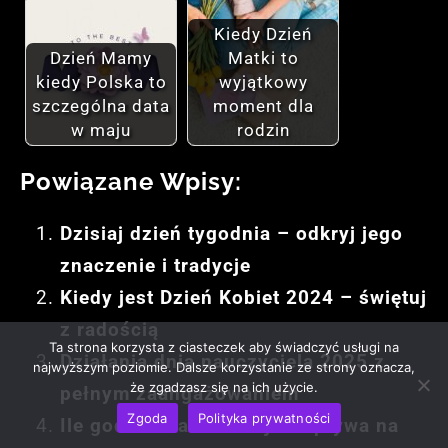
Kiedy Dzień
Dzień Mamy
Matki to
kiedy Polska to
wyjątkowy
szczególna data
moment dla
w maju
rodzin
Powiązane Wpisy:
Dzisiaj dzień tygodnia – odkryj jego
znaczenie i tradycje
Kiedy jest Dzień Kobiet 2024 – świętuj
z radością
Ta strona korzysta z ciasteczek aby świadczyć usługi na
Działania dnia nauczyciela 2025 z
najwyższym poziomie. Dalsze korzystanie ze strony oznacza,
że zgadzasz się na ich użycie.
pełnym zaangażowaniem
Zgoda
Polityka prywatności
Ile godzin ma dzień i jak wpływa na