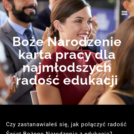
Boże Narodzenie
karta pracy dla
najmłodszych
radość edukacji
Czy zastanawiałeś się, jak połączyć radość
Świąt Bożego Narodzenia z edukacją?