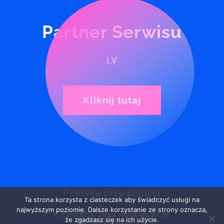
Partner Serwisu
LV
Kliknij tutaj
Polityka prywatności
Ta strona korzysta z ciasteczek aby świadczyć usługi na
najwyższym poziomie. Dalsze korzystanie ze strony oznacza,
© Eventico. 2024 meetingart.pl.
że zgadzasz się na ich użycie.
All rights reserved.